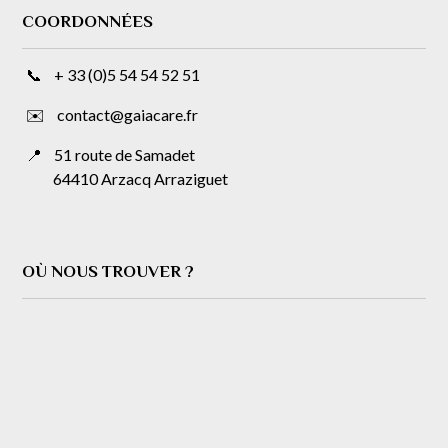
COORDONNÉES
📞 + 33 (0)5 54 54 52 51
✉️ contact@gaiacare.fr
📍
51 route de Samadet
64410 Arzacq Arraziguet
OÙ NOUS TROUVER ?