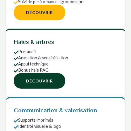
Suivi de performance agronomique

DÉCOUVRIR
Haies & arbres
Pré-audit

Animation & sensibilisation

Appui technique

Bonus haie PAC

DÉCOUVRIR
Communication & valorisation
Supports imprimés

Identité visuelle & logo
