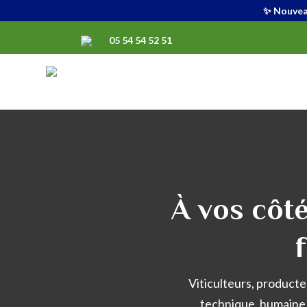
✨ Nouveau
05 54 54 52 51
À vos côt
Viticulteurs, producte
technique, humaine 