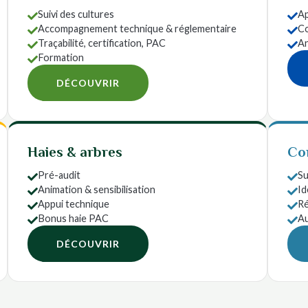
Suivi des cultures
Ap


Accompagnement technique & réglementaire
Co


Traçabilité, certification, PAC
An


Formation

DÉCOUVRIR
Haies & arbres
Co
Pré-audit
Su


Animation & sensibilisation
Id


Appui technique
Ré


Bonus haie PAC
Au


DÉCOUVRIR