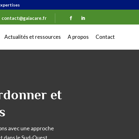
xpertises
contact@gaiacare.fr
Actualités et ressources
A propos
Contact
rdonner et
s
gnons avec une approche
t dans le Sud-Ouest.