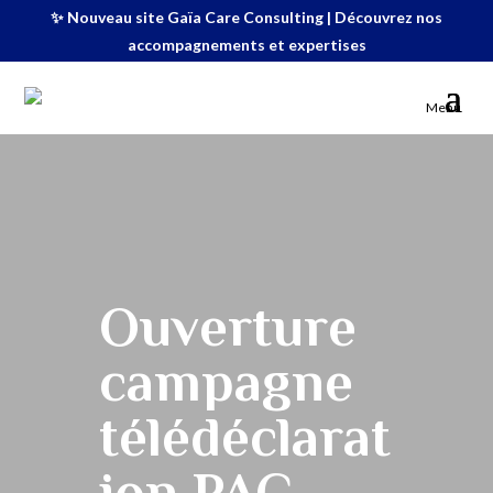
✨ Nouveau site Gaïa Care Consulting | Découvrez nos
accompagnements et expertises
Menu
Ouverture
campagne
télédéclarat
ion PAC