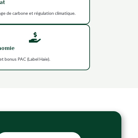
at
ge de carbone et régulation climatique.

nomie
et bonus PAC (Label Haie).