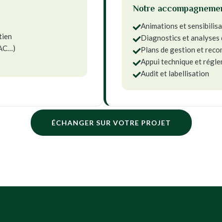
Notre accompagneme
Animations et sensibilis

tien
Diagnostics et analyses 

PAC…)
Plans de gestion et rec

Appui technique et régl

Audit et labellisation

ÉCHANGER SUR VOTRE PROJET