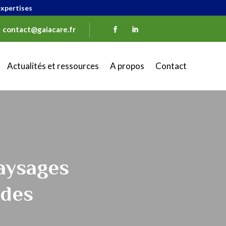
xpertises
contact@gaiacare.fr
Actualités et ressources
A propos
Contact
paysages
 des