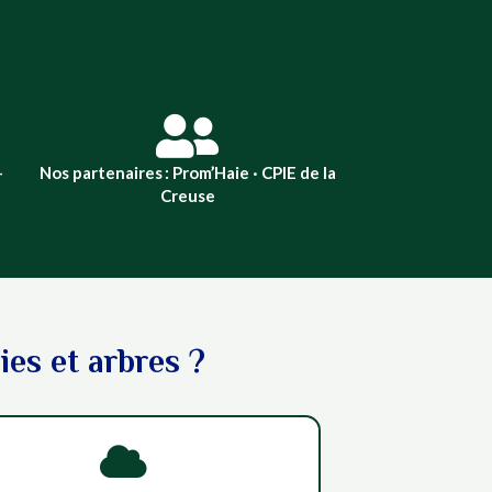

-
Nos partenaires : Prom’Haie · CPIE de la
Creuse
es et arbres ?
