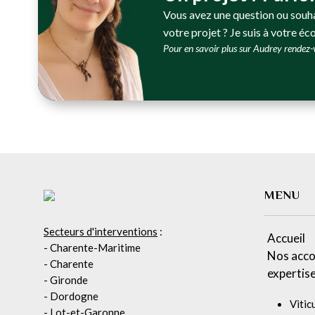
Vous avez une question ou souh
votre projet ? Je suis à votre éc
Pour en savoir plus sur Audrey rendez
MENU
Secteurs d'interventions
:
Accueil
- Charente-Maritime
Nos acc
- Charente
expertis
- Gironde
- Dordogne
Vitic
- Lot-et-Garonne