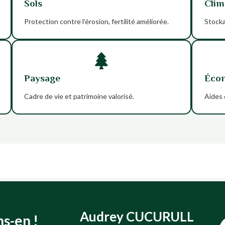
Sols
Clim
Protection contre l’érosion, fertilité améliorée.
Stocka

Paysage
Éco
Cadre de vie et patrimoine valorisé.
Aides 
Audrey CUCURULL
ns-en !