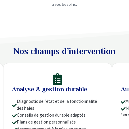
à vos besoins.
Nos champs d’intervention

Analyse & gestion durable
Au
Diagnostic de l’état et de la fonctionnalité
A


des haies
N

Conseils de gestion durable adaptés
* en 

Plans de gestion personnalisés

Accompagnement à la mise en œuvre