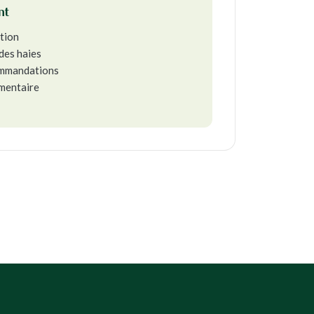
nt
ation
des haies
ommandations
ementaire