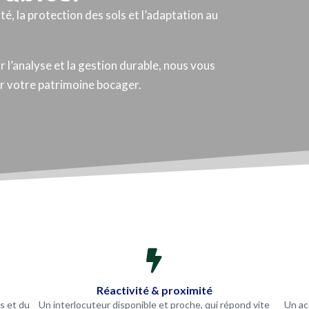
té, la protection des sols et l’adaptation au
ar l’analyse et la gestion durable, nous vous
er votre patrimoine bocager.

Réactivité & proximité
s et du
Un interlocuteur disponible et proche, qui répond vite
Un ac