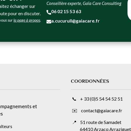
Conseillère experte, Gaïa Care Consulting
aitez échanger sur
06 02 15 53 63

oute pour en discuter.
-vous sur
la page à propos
.
a.cucurull@gaiacare.fr

COORDONNÉES
📞 + 33 (0)5 54 54 52 51
ompagnements et
✉️ contact@gaiacare.fr
es
📍
51 route de Samadet
ulteurs
64410 Arzacq Arrazigue