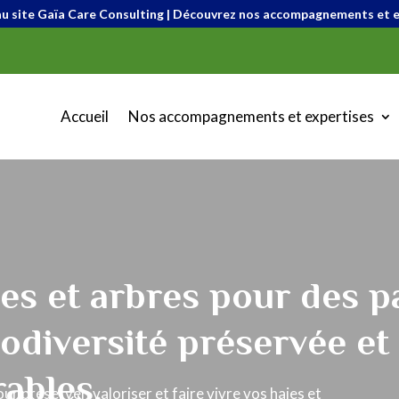
 site Gaïa Care Consulting | Découvrez nos accompagnements et e
Accueil
Nos accompagnements et expertises
ies et arbres pour des 
iodiversité préservée et
rables.
 préserver, valoriser et faire vivre vos haies et