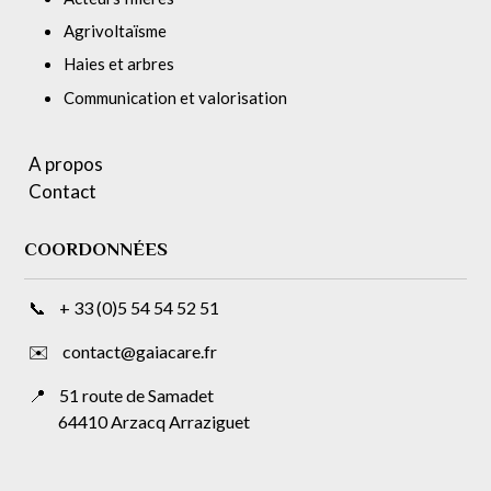
Agrivoltaïsme
Haies et arbres
Communication et valorisation
A propos
Contact
COORDONNÉES
📞 + 33 (0)5 54 54 52 51
✉️ contact@gaiacare.fr
📍
51 route de Samadet
64410 Arzacq Arraziguet