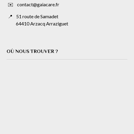
✉️ contact@gaiacare.fr
📍
51 route de Samadet
64410 Arzacq Arraziguet
OÙ NOUS TROUVER ?