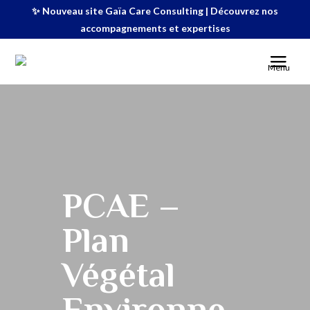
✨ Nouveau site Gaïa Care Consulting | Découvrez nos
accompagnements et expertises
Menu
PCAE –
Plan
Végétal
Environne