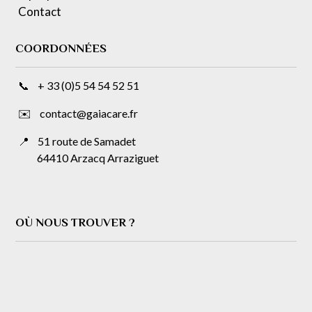
Contact
COORDONNÉES
📞 + 33 (0)5 54 54 52 51
✉️ contact@gaiacare.fr
📍
51 route de Samadet
64410 Arzacq Arraziguet
OÙ NOUS TROUVER ?